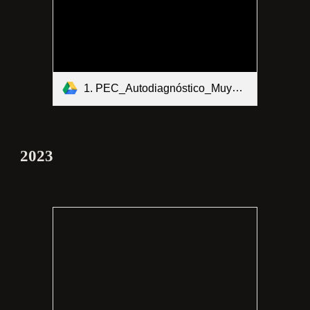
1. PEC_Autodiagnóstico_Muysca_ Suba.pdf
202
3