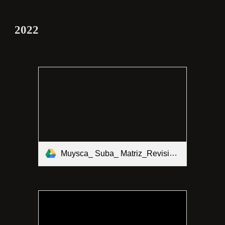
202
2
Muysca_ Suba_ Matriz_Revisión_Documental_PEC1.xlsx