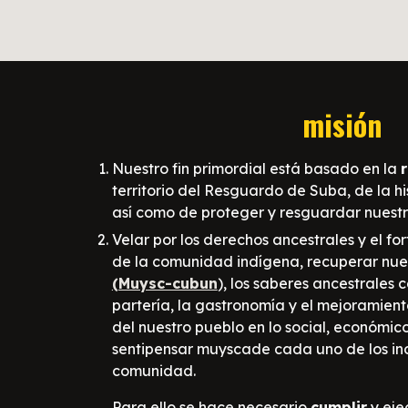
misión
Nuestro fin primordial está basado en la
r
territorio del Resguardo de Suba,
de la hi
así como de proteger y
resguardar
nuestr
V
elar por l
os derechos ancestrales
y el fo
de la comunidad ind
í
gena, rec
uperar
nue
(Muysc-cubun
),
l
os saberes ancestrales c
partería, la gastronomía
y el mejoramient
del nuestro pueblo en lo social, económic
sentipensar muysca
de cada uno de los in
comunidad.
Para ello se hace necesario
cumplir
y eje