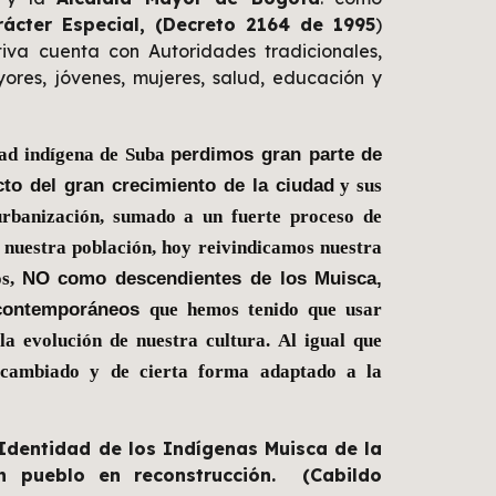
rácter Especial, (Decreto 2164 de 1995
)
tiva cuenta con Autoridades tradicionales,
yores
, jóvenes,
mujeres,
s
alud, educación
y
perdimos gran parte de
dad indígena de Suba
cto del gran crecimiento de la ciudad
y sus
urbanización, sumado a un fuerte proceso de
 nuestra población, hoy reivindicamos nuestra
NO como descendientes de los Muisca,
os,
contemporáneos
que hemos tenido que usar
la evolución de nuestra cultura. Al igual que
 cambiado y de cierta forma adaptado a la
Identidad de los Indígenas Muisca de la
n
pueblo en reconstrucción.
(Cabildo