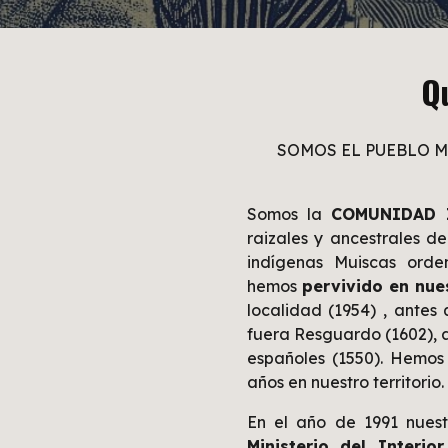
Q
SOMOS EL PUEBLO M
Somos la
COMUNIDAD 
raizales y
ancestrales de
indígenas Muiscas or
hemos
pervivido en nues
localidad (1954) , antes
fuera Resguardo (1602),
españoles (1550). Hemos
años en nuestro territorio.
E
n el año de 1991 nues
Ministerio del Interior