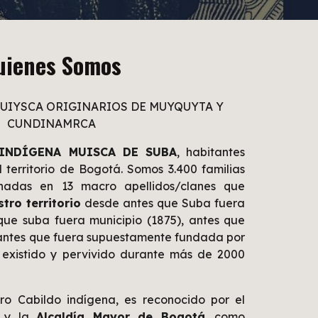
uienes Somos
UIYSCA ORIGINARIOS DE MUYQUYTA Y
CUNDINAMRCA
INDÍGENA MUISCA DE SUBA
, habitantes
l territorio de Bogot
á
. Somos 3.
4
00 familias
denadas en
13 macro apellidos/clanes
que
tro territorio
desde antes que Suba fuera
 que suba fuera municipio
(1875), antes que
 antes que fuera supuestamente fundada por
 existido y pervivido durante más de
200
0
tro
Cabildo indígena, es reconocido por el
y la
Alcaldía Mayor de Bogotá
. como