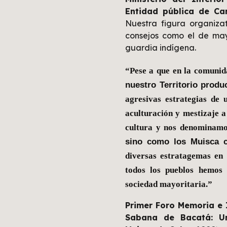
Entidad pública de Ca
Nuestra figura organiza
consejos como e
l
de
ma
guardia indígena
.
“Pese a que en la comuni
nuestro Territorio produ
agresivas estrategias de 
aculturación y mestizaje a
cultura y nos denominam
sino como los Muisca 
diversas estratagemas en 
todos los pueblos hemos
sociedad mayoritaria.”
P
rimer Foro Memoria e 
Sabana de Bacatá: U