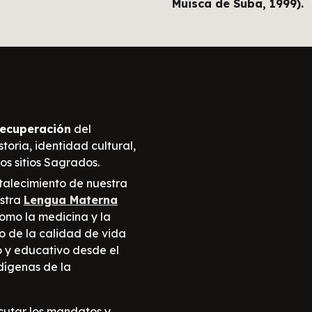
Muisca de Suba, 1999).
ecuperación
del
storia, identidad cultural,
os sitios Sagrados.
rtalecimiento de nuestra
stra
Lengua Materna
omo la medicina y la
o de la calidad de vida
o y educa
tivo desde el
dígenas de la
cutar
los mandatos y