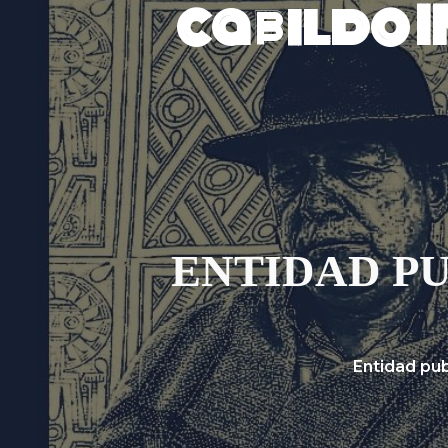
cabildo 
ENTIDAD P
Entidad pub